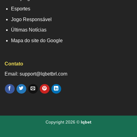
Esportes
Jogo Responsável
Últimas Notícias
Mapa do site do Google
Contato
Email: support@lqbetbrl.com
Copyright 2026 ©
lqbet