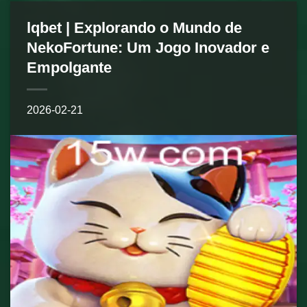
lqbet | Explorando o Mundo de
NekoFortune: Um Jogo Inovador e
Empolgante
2026-02-21