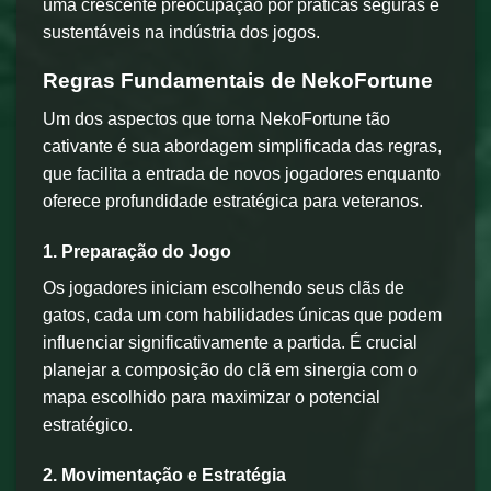
uma crescente preocupação por práticas seguras e
sustentáveis na indústria dos jogos.
Regras Fundamentais de NekoFortune
Um dos aspectos que torna NekoFortune tão
cativante é sua abordagem simplificada das regras,
que facilita a entrada de novos jogadores enquanto
oferece profundidade estratégica para veteranos.
1. Preparação do Jogo
Os jogadores iniciam escolhendo seus clãs de
gatos, cada um com habilidades únicas que podem
influenciar significativamente a partida. É crucial
planejar a composição do clã em sinergia com o
mapa escolhido para maximizar o potencial
estratégico.
2. Movimentação e Estratégia