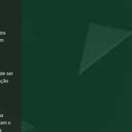
tos
ém
ode ser
ação
ma
ram o
a