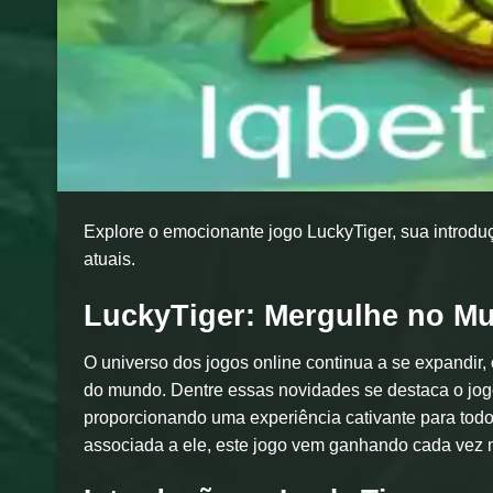
Explore o emocionante jogo LuckyTiger, sua introdu
atuais.
LuckyTiger: Mergulhe no Mu
O universo dos jogos online continua a se expandir,
do mundo. Dentre essas novidades se destaca o jo
proporcionando uma experiência cativante para todo
associada a ele, este jogo vem ganhando cada vez 