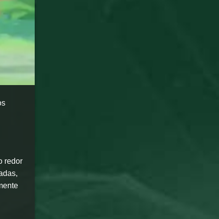
os
o redor
radas,
emente