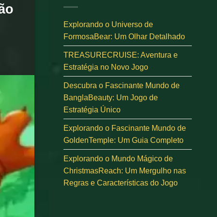
ção
Explorando o Universo de
FormosaBear: Um Olhar Detalhado
TREASURECRUISE: Aventura e
Estratégia no Novo Jogo
Descubra o Fascinante Mundo de
BanglaBeauty: Um Jogo de
Estratégia Único
Explorando o Fascinante Mundo de
GoldenTemple: Um Guia Completo
Explorando o Mundo Mágico de
ChristmasReach: Um Mergulho nas
Regras e Características do Jogo