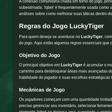
A conexão comunitária criada em torno do jogo, prin
subestimada. 'lqbet' é frequentemente usada como 
análises sobre como melhorar suas táticas dentro do
Regras do Jogo LuckyTiger
Para quem deseja se aventurar no
LuckyTiger
, co
do jogo. Aqui estão algumas regras essenciais que 
Objetivo do Jogo
O principal objetivo em
LuckyTiger
é acumular o mai
caminho para desbloquear áreas mais avançadas do m
habilidade do jogador e suas escolhas estratégicas t
Mecânicas de Jogo
Os jogadores começam com uma quantidade limitada 
preciso gerenciar seu inventário, selecionar ferrame
elemento 'lqbet' se destaca aqui, sugerindo a apos