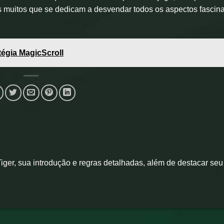
s muitos que se dedicam a desvendar todos os aspectos fascin
égia MagicScroll
ger, sua introdução e regras detalhadas, além de destacar seu