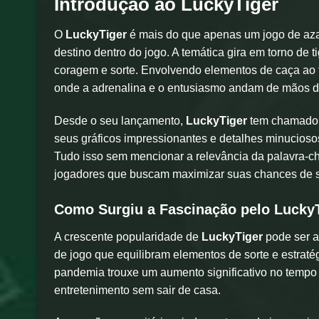
Introdução ao LuckyTiger
O
LuckyTiger
é mais do que apenas um jogo de aza
destino dentro do jogo. A temática gira em torno de 
coragem e sorte. Envolvendo elementos de caça ao t
onde a adrenalina e o entusiasmo andam de mãos 
Desde o seu lançamento,
LuckyTiger
tem chamado a
seus gráficos impressionantes e detalhes minucioso
Tudo isso sem mencionar a relevância da palavra-ch
jogadores que buscam maximizar suas chances de s
Como Surgiu a Fascinação pelo Lucky
A crescente popularidade de
LuckyTiger
pode ser a
de jogo que equilibram elementos de sorte e estrat
pandemia trouxe um aumento significativo no temp
entretenimento sem sair de casa.