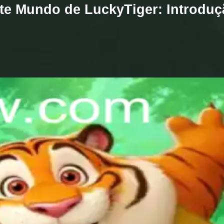
nte Mundo de LuckyTiger: Introdu