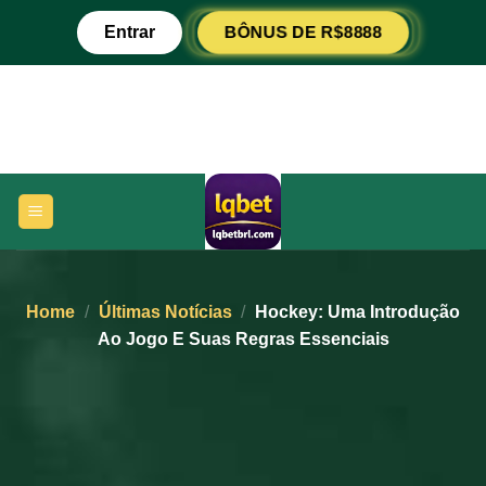
Ir
BÔNUS DE R$8888
Entrar
para
o
conteúdo
Home
/
Últimas Notícias
/
Hockey: Uma Introdução
Ao Jogo E Suas Regras Essenciais