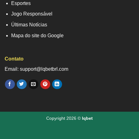
Esportes
Jogo Responsável
Últimas Notícias
Mapa do site do Google
Contato
Email: support@lqbetbrl.com
Copyright 2026 ©
lqbet