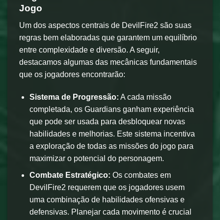
Jogo
Um dos aspectos centrais de DevilFire2 são suas
regras bem elaboradas que garantem um equilíbrio
entre complexidade e diversão. A seguir,
destacamos algumas das mecânicas fundamentais
que os jogadores encontrarão:
Sistema de Progressão:
A cada missão
completada, os Guardians ganham experiência
que pode ser usada para desbloquear novas
habilidades e melhorias. Este sistema incentiva
a exploração de todas as missões do jogo para
maximizar o potencial do personagem.
Combate Estratégico:
Os combates em
DevilFire2 requerem que os jogadores usem
uma combinação de habilidades ofensivas e
defensivas. Planejar cada movimento é crucial