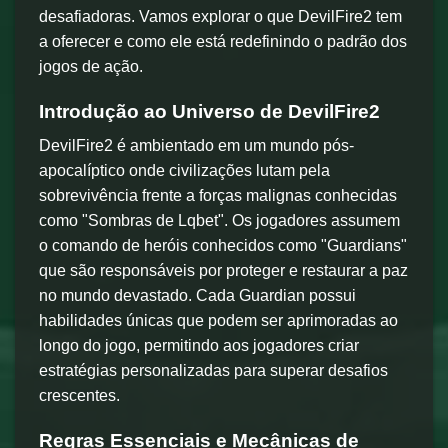
desafiadoras. Vamos explorar o que DevilFire2 tem
a oferecer e como ele está redefinindo o padrão dos
jogos de ação.
Introdução ao Universo de DevilFire2
DevilFire2 é ambientado em um mundo pós-
apocalíptico onde civilizações lutam pela
sobrevivência frente a forças malignas conhecidas
como "Sombras de Lqbet". Os jogadores assumem
o comando de heróis conhecidos como "Guardians"
que são responsáveis por proteger e restaurar a paz
no mundo devastado. Cada Guardian possui
habilidades únicas que podem ser aprimoradas ao
longo do jogo, permitindo aos jogadores criar
estratégias personalizadas para superar desafios
crescentes.
Regras Essenciais e Mecânicas de