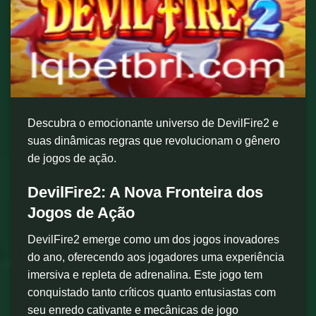
Descubra o emocionante universo de DevilFire2 e
suas dinâmicas regras que revolucionam o gênero
de jogos de ação.
DevilFire2: A Nova Fronteira dos
Jogos de Ação
DevilFire2 emerge como um dos jogos inovadores
do ano, oferecendo aos jogadores uma experiência
imersiva e repleta de adrenalina. Este jogo tem
conquistado tanto críticos quanto entusiastas com
seu enredo cativante e mecânicas de jogo