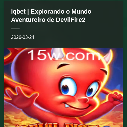
lqbet | Explorando o Mundo
Aventureiro de DevilFire2
2026-03-24