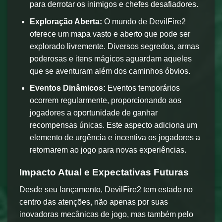
para derrotar os inimigos e chefes desafiadores.
Exploração Aberta:
O mundo de DevilFire2
oferece um mapa vasto e aberto que pode ser
explorado livremente. Diversos segredos, armas
poderosas e itens mágicos aguardam aqueles
que se aventuram além dos caminhos óbvios.
Eventos Dinâmicos:
Eventos temporários
ocorrem regularmente, proporcionando aos
jogadores a oportunidade de ganhar
recompensas únicas. Este aspecto adiciona um
elemento de urgência e incentiva os jogadores a
retornarem ao jogo para novas experiências.
Impacto Atual e Expectativas Futuras
Desde seu lançamento, DevilFire2 tem estado no
centro das atenções, não apenas por suas
inovadoras mecânicas de jogo, mas também pelo