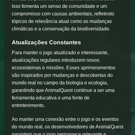
Isso fomenta um senso de comunidade e um
compromisso com causas ambientais, refletindo
tópicos de relevância atual como as mudanças
climáticas e a conservação da biodiversidade.
Atualizações Constantes
Para manter o jogo atualizado e interessante,
atualizações regulares introduzem novos
ecossistemas e missões. Esses aprimoramentos
são inspirados por mudanças e descobertas do
mundo real no campo da biologia e ecologia,
garantindo que AnimalQuest continue a ser uma
ferramenta educativa e uma fonte de
entretenimento.
Ao manter uma conexão entre o jogo e os eventos
do mundo real, os desenvolvedores de AnimalQuest
garantem que o jogo permanece relevante e