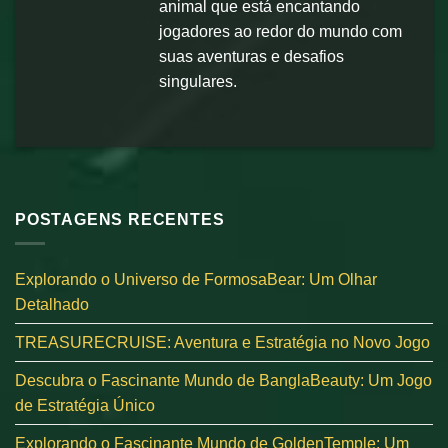
animal que está encantando
jogadores ao redor do mundo com
suas aventuras e desafios
singulares.
POSTAGENS RECENTES
Explorando o Universo de FormosaBear: Um Olhar
Detalhado
TREASURECRUISE: Aventura e Estratégia no Novo Jogo
Descubra o Fascinante Mundo de BanglaBeauty: Um Jogo
de Estratégia Único
Explorando o Fascinante Mundo de GoldenTemple: Um