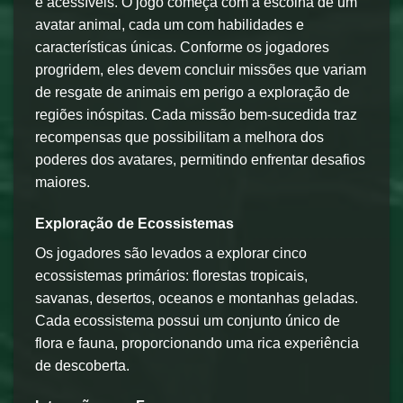
e acessíveis. O jogo começa com a escolha de um
avatar animal, cada um com habilidades e
características únicas. Conforme os jogadores
progridem, eles devem concluir missões que variam
de resgate de animais em perigo a exploração de
regiões inóspitas. Cada missão bem-sucedida traz
recompensas que possibilitam a melhora dos
poderes dos avatares, permitindo enfrentar desafios
maiores.
Exploração de Ecossistemas
Os jogadores são levados a explorar cinco
ecossistemas primários: florestas tropicais,
savanas, desertos, oceanos e montanhas geladas.
Cada ecossistema possui um conjunto único de
flora e fauna, proporcionando uma rica experiência
de descoberta.