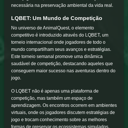
necessária na preservação ambiental da vida real.
LQBET: Um Mundo de Competição
No universo de AnimalQuest, o elemento
competitivo é introduzido através do LQBET, um
torneio internacional onde jogadores de todo o
mundo compartilham seus avanços e estratégias.
Este torneio semanal promove uma dinâmica
saudável de competição, destacando aqueles que
conseguem maior sucesso nas aventuras dentro do
jogo.
O LQBET não é apenas uma plataforma de
competição, mas também um espaço de
aprendizagem. Os encontros ocorrem em ambientes
virtuais, onde os jogadores discutem estratégias de
jogo e trocam conhecimento sobre as melhores
formas de preservar os ecossistemas simulados.